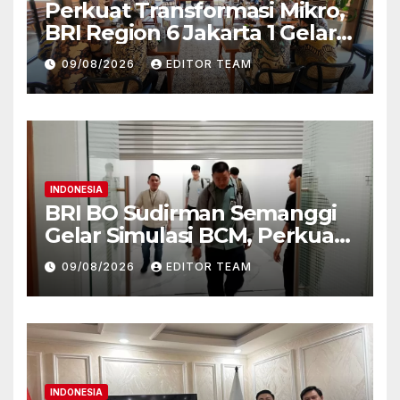
Perkuat Transformasi Mikro,
BRI Region 6 Jakarta 1 Gelar
Pembekalan Motivasi dan
09/08/2026
EDITOR TEAM
Sharing Session Bersama
Direktur Mikro
INDONESIA
BRI BO Sudirman Semanggi
Gelar Simulasi BCM, Perkuat
Kesiapan Hadapi Kondisi
09/08/2026
EDITOR TEAM
Darurat
INDONESIA