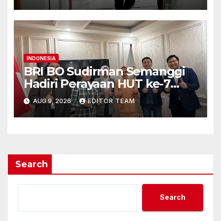
Darurat
INDONESIA
BRI BO Sudirman Semanggi
Hadiri Perayaan HUT ke-7
DWP DPD RI, Pererat
AUG 9, 2026
EDITOR TEAM
Silaturahmi dan Sinergi
Search
Search