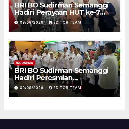
BRI BO Sudirman Semanggi
Hadiri Perayaan HUT ke-7
DWP DPD RI, Pererat
09/08/2026
EDITOR TEAM
Silaturahmi dan Sinergi
INDONESIA
BRI BO Sudirman Semanggi
Hadiri Peresmian
Pembukaan Koperasi DPD RI,
09/08/2026
EDITOR TEAM
Perkuat Sinergi dan
Kolaborasi