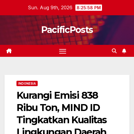
Skip
Sun. Aug 9th, 2026
8:25:59 PM
to
content
PacificPosts
INDONESIA
Kurangi Emisi 838
Ribu Ton, MIND ID
Tingkatkan Kualitas
Lingkungan Daerah