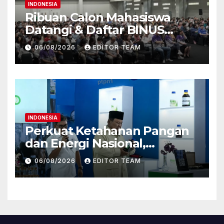
INDONESIA
Ribuan Calon Mahasiswa
Datangi & Daftar BINUS
University, Wujudkan
06/08/2026
EDITOR TEAM
Langkah Awal Menuju Karier
Global
INDONESIA
Perkuat Ketahanan Pangan
dan Energi Nasional,
Presiden Prabowo Tinjau
06/08/2026
EDITOR TEAM
Hilirisasi Bioetanol PTPN I
(Persero), Subholding
Perkebunan Nusantara