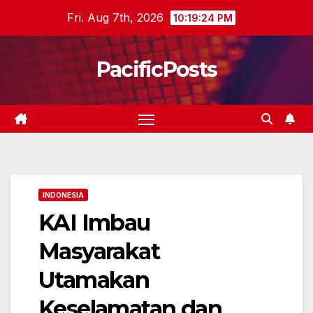
Skip
Fri. Aug 7th, 2026
10:19:25 PM
to
content
PacificPosts
INDONESIA
KAI Imbau
Masyarakat
Utamakan
Keselamatan dan