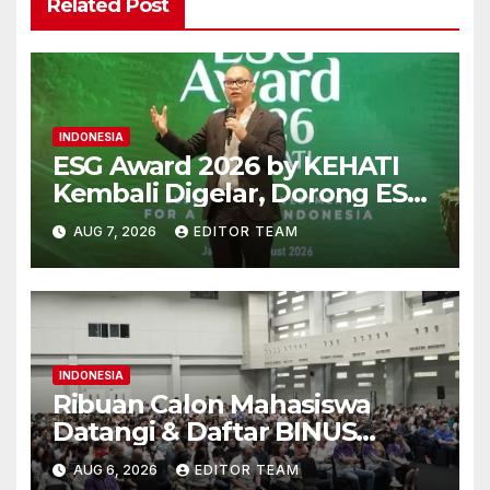
Related Post
INDONESIA
ESG Award 2026 by KEHATI
Kembali Digelar, Dorong ESG
Menjadi Standar Baru Daya
AUG 7, 2026
EDITOR TEAM
Saing Bisnis Indonesia
INDONESIA
Ribuan Calon Mahasiswa
Datangi & Daftar BINUS
University, Wujudkan
AUG 6, 2026
EDITOR TEAM
Langkah Awal Menuju Karier