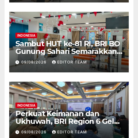
INDONESIA
Sambut HUT ke-81 RI, BRI BO
Gunung Sahari Semarakkan
Kantor dengan Nuansa
09/08/2026
EDITOR TEAM
Merah Putih
INDONESIA
Perkuat Keimanan dan
Ukhuwah, BRI Region 6 Gelar
Pengajian Rutin Bersama
09/08/2026
EDITOR TEAM
Pekerja