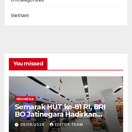
Vietnam
You missed
INDONESIA
Semarak HUT ke-81 RI, BRI
BO Jatinegara Hadirkan
Nuansa Merah Putih di
09/08/2026
EDITOR TEAM
Lingkungan Kantor