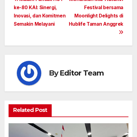
Post
ke-80 KAI: Sinergi,
Festival bersama
navigation
Inovasi, dan Komitmen
Moonlight Delights di
Semakin Melayani
Hublife Taman Anggrek
By
Editor Team
Related Post