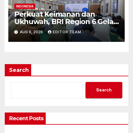
INDONESIA
Perkuat Keimanan dan
Ukhuwah, BRI Region 6 Gelar
Pengajian Rutin Bersama
AUG 9, 2026
EDITOR TEAM
Pekerja
Search
Search
Recent Posts