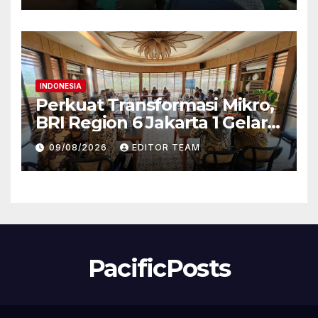
INDONESIA
Perkuat Transformasi Mikro,
BRI Region 6 Jakarta 1 Gelar
Pembekalan Motivasi dan
09/08/2026
EDITOR TEAM
Sharing Session Bersama
Direktur Mikro
PacificPosts