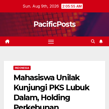
Skip
Sun. Aug 9th, 2026
2:05:56 AM
to
content
PacificPosts
INDONESIA
Mahasiswa Unilak
Kunjungi PKS Lubuk
Dalam, Holding
Perkebunan