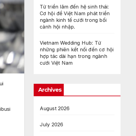
Từ triển lãm đến hệ sinh thái:
Cơ hội để Việt Nam phát triển
ngành kinh tế cưới trong bối
cảnh hội nhập.
Vietnam Wedding Hub: Từ
những phiên kết nối đến cơ hội
hợp tác dài hạn trong ngành
cưới Việt Nam
ui
Archives
August 2026
ibusi
July 2026