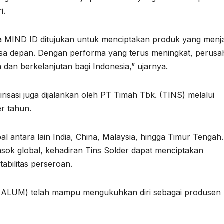
i.
gota MIND ID ditujukan untuk menciptakan produk yang menj
masa depan. Dengan performa yang terus meningkat, perus
 dan berkelanjutan bagi Indonesia,” ujarnya.
irisasi juga dijalankan oleh PT Timah Tbk. (TINS) melalui
er tahun.
l antara lain India, China, Malaysia, hingga Timur Tengah.
pasok global, kehadiran Tins Solder dapat menciptakan
abilitas perseroan.
 (INALUM) telah mampu mengukuhkan diri sebagai produsen