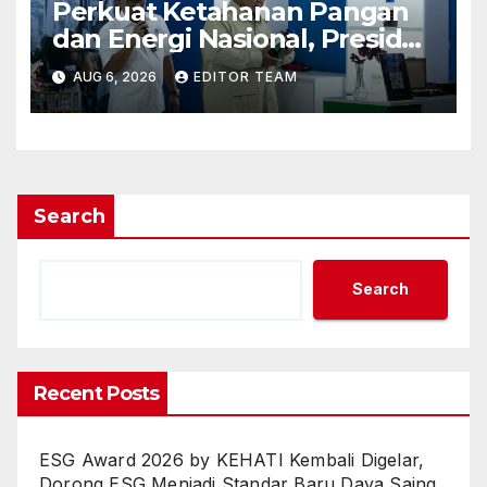
Perkuat Ketahanan Pangan
dan Energi Nasional, Presiden
Prabowo Tinjau Hilirisasi
AUG 6, 2026
EDITOR TEAM
Bioetanol PTPN I (Persero),
Subholding Perkebunan
Nusantara
Search
Search
Recent Posts
ESG Award 2026 by KEHATI Kembali Digelar,
Dorong ESG Menjadi Standar Baru Daya Saing