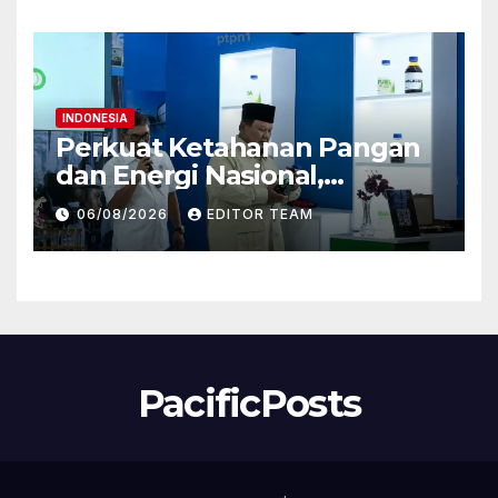
Global
INDONESIA
Perkuat Ketahanan Pangan
dan Energi Nasional,
Presiden Prabowo Tinjau
06/08/2026
EDITOR TEAM
Hilirisasi Bioetanol PTPN I
(Persero), Subholding
Perkebunan Nusantara
PacificPosts