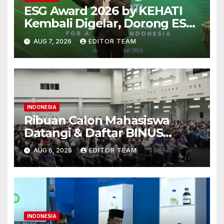
ESG Award 2026 by KEHATI
Kembali Digelar, Dorong ESG
Menjadi Standar Baru Daya
AUG 7, 2026
EDITOR TEAM
Saing Bisnis Indonesia
INDONESIA
Ribuan Calon Mahasiswa
Datangi & Daftar BINUS
University, Wujudkan
AUG 6, 2026
EDITOR TEAM
Langkah Awal Menuju Karier
Global
INDONESIA