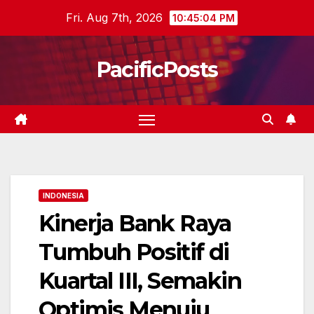
Skip
Fri. Aug 7th, 2026
10:45:05 PM
to
content
PacificPosts
INDONESIA
Kinerja Bank Raya
Tumbuh Positif di
Kuartal III, Semakin
Optimis Menuju