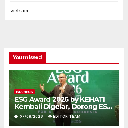
Vietnam
You missed
INDONESIA
ESG Award 2026 by KEHATI
Kembali Digelar, Dorong ESG
Menjadi Standar Baru Daya
07/08/2026
EDITOR TEAM
Saing Bisnis Indonesia