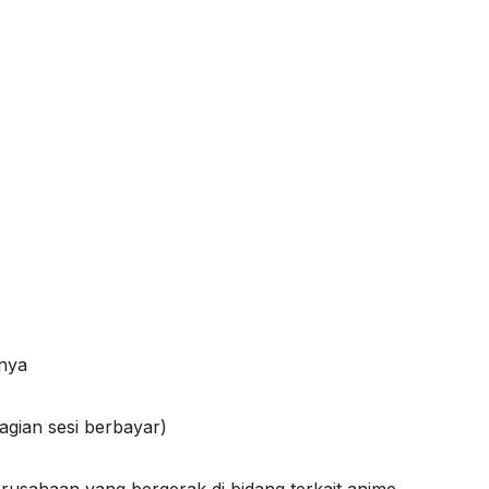
nnya
agian sesi berbayar)
rusahaan yang bergerak di bidang terkait anime