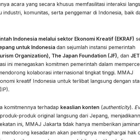
nya acara yang secara khusus memfasilitasi interaksi lang
u industri, komunitas, serta penggemar di Indonesia, baik da
ntah Indonesia melalui sektor Ekonomi Kreatif (EKRAF)
se
epang untuk Indonesia
dan sejumlah instansi pemerintah
urism Organization), The Japan Foundation (JF)
, dan
JE
rasi ini menegaskan komitmen pemerintah dalam memperce
mendorong kolaborasi internasional tingkat tinggi. MMAJ
konomi kreatif Indonesia untuk terlibat langsung dengan st
IP).
da komitmennya terhadap
keaslian konten
(
authenticity
).
Ev
 produk-produk original langsung dari Jepang, menjadikan
dekatan ini, MMAJ Jakarta tidak hanya memberikan jamina
juga mendorong kesadaran akan pentingnya menghargai hak c