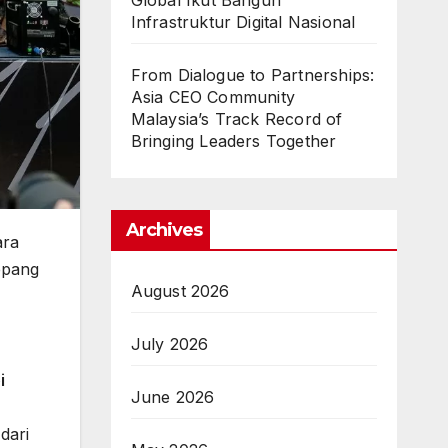
Global Ikut Bangun
Infrastruktur Digital Nasional
From Dialogue to Partnerships:
Asia CEO Community
Malaysia’s Track Record of
Bringing Leaders Together
Archives
ara
epang
August 2026
July 2026
i
June 2026
dari