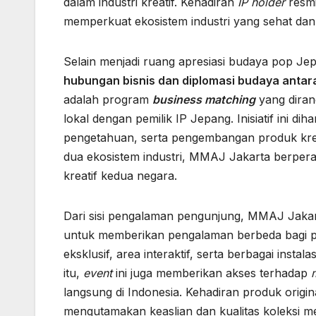
dalam industri kreatif. Kehadiran
IP holder
resmi
memperkuat ekosistem industri yang sehat dan
Selain menjadi ruang apresiasi budaya pop J
hubungan bisnis dan diplomasi budaya antar
adalah program
business matching
yang diran
lokal dengan pemilik IP Jepang. Inisiatif ini d
pengetahuan, serta pengembangan produk krea
dua ekosistem industri, MMAJ Jakarta berpe
kreatif kedua negara.
Dari sisi pengalaman pengunjung, MMAJ Jakart
untuk memberikan pengalaman berbeda bagi 
eksklusif, area interaktif, serta berbagai ins
itu,
event
ini juga memberikan akses terhadap
langsung di Indonesia. Kehadiran produk origina
mengutamakan keaslian dan kualitas koleksi m