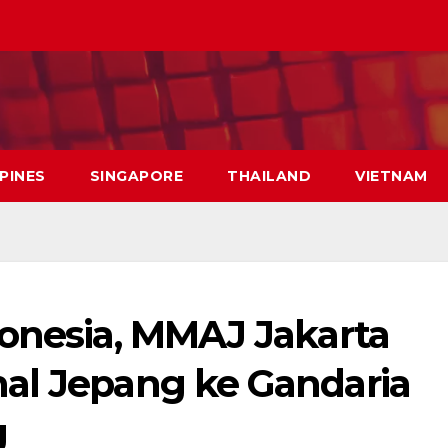
PPINES
SINGAPORE
THAILAND
VIETNAM
donesia, MMAJ Jakarta
al Jepang ke Gandaria
g