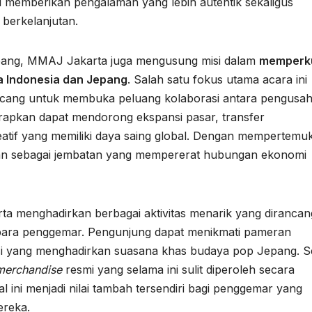
 memberikan pengalaman yang lebih autentik sekaligus
 berkelanjutan.
epang, MMAJ Jakarta juga mengusung misi dalam
memperk
a Indonesia dan Jepang
. Salah satu fokus utama acara ini
cang untuk membuka peluang kolaborasi antara pengusa
iharapkan dapat mendorong ekspansi pasar, transfer
tif yang memiliki daya saing global. Dengan mempertemu
ran sebagai jembatan yang mempererat hubungan ekonomi
a menghadirkan berbagai aktivitas menarik yang dirancan
para penggemar. Pengunjung dapat menikmati pameran
talasi yang menghadirkan suasana khas budaya pop Jepang. S
merchandise
resmi yang selama ini sulit diperoleh secara
l ini menjadi nilai tambah tersendiri bagi penggemar yang
ereka.