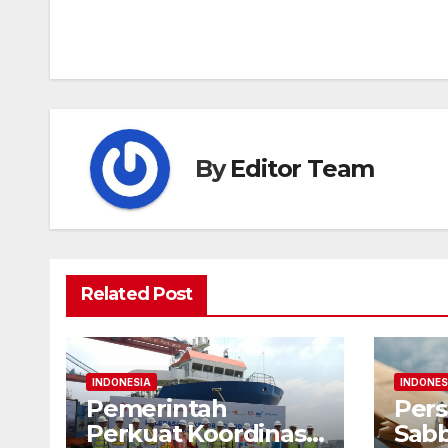
navigation
By
Editor Team
Related Post
INDONESIA
INDONES
Pemerintah
Pers
Perkuat Koordinasi
Sabb