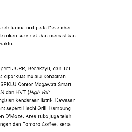
erah terima unit pada Desember
lakukan serentak dan memastikan
waktu.
seperti JORR, Becakayu, dan Tol
 diperkuat melalui kehadiran
na SPKLU Center Megawatt Smart
PLN dan HVT (
High Volt
gisian kendaraan listrik. Kawasan
ant seperti Hachi Grill, Kampung
n D’Moze. Area ruko juga telah
nangan dan Tomoro Coffee, serta