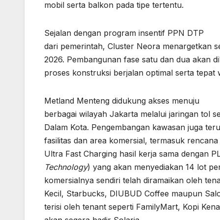
mobil serta balkon pada tipe tertentu.
Sejalan dengan program insentif PPN DTP
dari pemerintah, Cluster Neora menargetkan s
2026. Pembangunan fase satu dan dua akan di
proses konstruksi berjalan optimal serta tepat 
Metland Menteng didukung akses menuju
berbagai wilayah Jakarta melalui jaringan tol 
Dalam Kota. Pengembangan kawasan juga terus
fasilitas dan area komersial, termasuk renca
Ultra Fast Charging hasil kerja sama dengan 
Technology
) yang akan menyediakan 14 lot pen
komersialnya sendiri telah diramaikan oleh ten
Kecil, Starbucks, DIUBUD Coffee maupun Salo
terisi oleh tenant seperti FamilyMart, Kopi Ke
akan segera hadir Solaria.