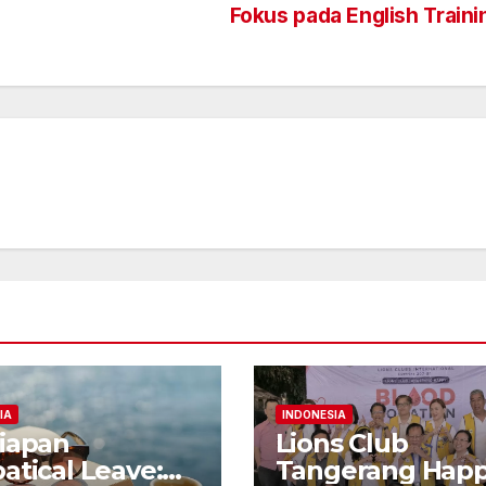
Fokus pada English Train
IA
INDONESIA
iapan
Lions Club
atical Leave:
Tangerang Hap