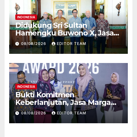
INDONESIA
Didukung Sri Sultan
Hamengku Buwono X, Jasa
Marga Percepat
08/08/2026
EDITOR TEAM
Pengembangan Akses
Bokoharjo Tol Jogja-Solo
untuk Dukung Konektivitas
DIY
INDONESIA
Bukti Komitmen
Keberlanjutan, Jasa Marga
Raih Predikat Gold pada 6th
08/08/2026
EDITOR TEAM
TJSL & CSR Award 2026