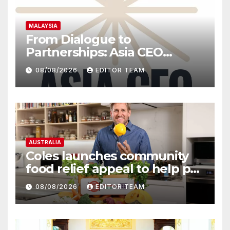
MALAYSIA
From Dialogue to
Partnerships: Asia CEO
Community Malaysia’s Track
08/08/2026
EDITOR TEAM
Record of Bringing Leaders
Together
AUSTRALIA
Coles launches community
food relief appeal to help put
more meals on Australian
08/08/2026
EDITOR TEAM
tables