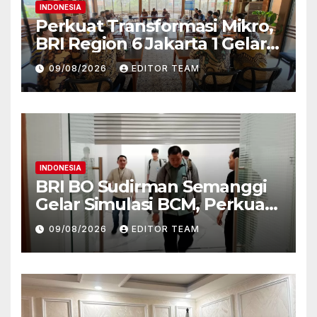
INDONESIA
Perkuat Transformasi Mikro,
BRI Region 6 Jakarta 1 Gelar
Pembekalan Motivasi dan
09/08/2026
EDITOR TEAM
Sharing Session Bersama
Direktur Mikro
INDONESIA
BRI BO Sudirman Semanggi
Gelar Simulasi BCM, Perkuat
Kesiapan Hadapi Kondisi
09/08/2026
EDITOR TEAM
Darurat