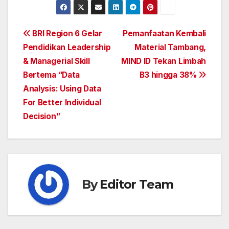
Post
BRI Region 6 Gelar
Pemanfaatan Kembali
Pendidikan Leadership
Material Tambang,
navigation
& Managerial Skill
MIND ID Tekan Limbah
Bertema “Data
B3 hingga 38%
Analysis: Using Data
For Better Individual
Decision”
By
Editor Team