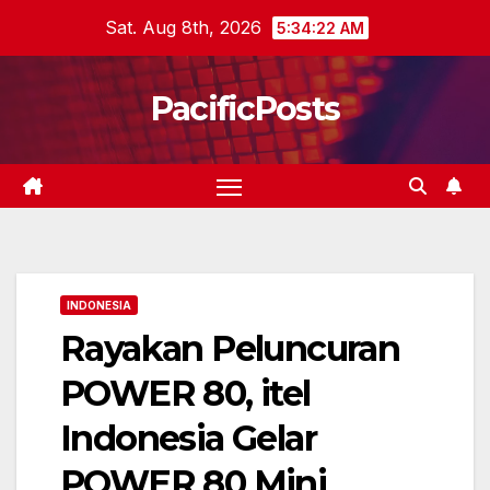
Skip
Sat. Aug 8th, 2026
5:34:23 AM
to
content
PacificPosts
INDONESIA
Rayakan Peluncuran
POWER 80, itel
Indonesia Gelar
POWER 80 Mini