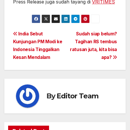
Press Release juga sudah tayang di
VRITIMES
Post
India Sebut
Sudah siap belum?
Kunjungan PM Modi ke
Tagihan RS tembus
navigation
Indonesia Tinggalkan
ratusan juta, kita bisa
Kesan Mendalam
apa?
By
Editor Team