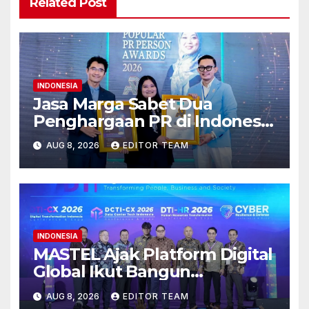
Related Post
INDONESIA
Jasa Marga Sabet Dua
Penghargaan PR di Indonesia
Public Relations Summit 2026
AUG 8, 2026
EDITOR TEAM
INDONESIA
MASTEL Ajak Platform Digital
Global Ikut Bangun
Infrastruktur Digital Nasional
AUG 8, 2026
EDITOR TEAM