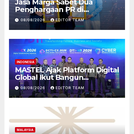
Jasa Marga Sabet Dua
Penghargaan PR di
Indonesia Public Relations
08/08/2026
EDITOR TEAM
Summit 2026
INDONESIA
MASTEL Ajak Platform Digital
Global Ikut Bangun
Infrastruktur Digital Nasional
08/08/2026
EDITOR TEAM
MALAYSIA