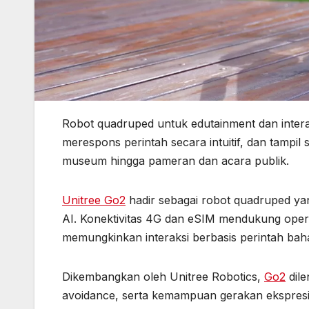
Robot quadruped untuk edutainment dan intera
merespons perintah secara intuitif, dan tampil
museum hingga pameran dan acara publik.
Unitree Go2
hadir sebagai robot quadruped yang
AI. Konektivitas 4G dan eSIM mendukung opera
memungkinkan interaksi berbasis perintah bah
Dikembangkan oleh Unitree Robotics,
Go2
dile
avoidance, serta kemampuan gerakan ekspresif