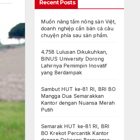
Recent Posts
Muốn nâng tầm nông sản Việt,
doanh nghiệp cần bán cả câu
chuyện phía sau sản phẩm.
4.758 Lulusan Dikukuhkan,
BINUS University Dorong
Lahirnya Pemimpin Inovatif
yang Berdampak
Sambut HUT ke-81 RI, BRI BO
Mangga Dua Semarakkan
Kantor dengan Nuansa Merah
Putih
Semarak HUT ke-81 RI, BRI
BO Krekot Percantik Kantor