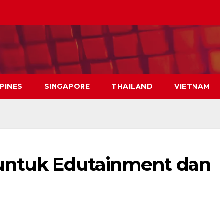
PPINES
SINGAPORE
THAILAND
VIETNAM
 untuk Edutainment dan