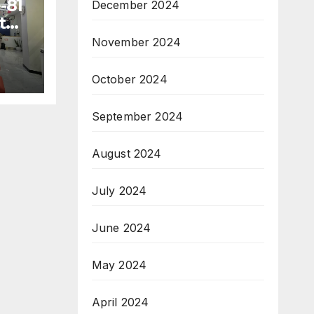
-81
December 2024
t
r
November 2024
i
ah
October 2024
September 2024
August 2024
July 2024
June 2024
May 2024
April 2024