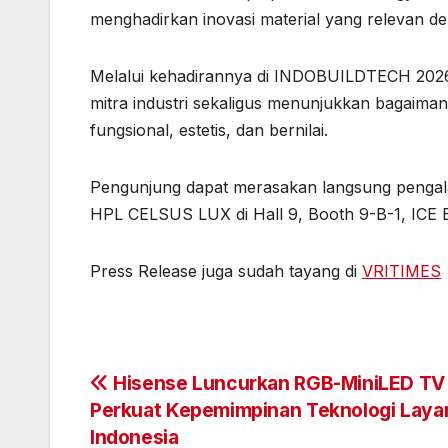
menghadirkan inovasi material yang relevan d
Melalui kehadirannya di INDOBUILDTECH 2026
mitra industri sekaligus menunjukkan bagaima
fungsional, estetis, dan bernilai.
Pengunjung dapat merasakan langsung peng
HPL CELSUS LUX di Hall 9, Booth 9-B-1, IC
Press Release juga sudah tayang di
VRITIMES
Post
Hisense Luncurkan RGB-MiniLED TV
Perkuat Kepemimpinan Teknologi Layar
navigation
Indonesia