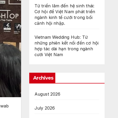
Từ triển lãm đến hệ sinh thái:
Cơ hội để Việt Nam phát triển
ngành kinh tế cưới trong bối
cảnh hội nhập.
Vietnam Wedding Hub: Từ
những phiên kết nối đến cơ hội
hợp tác dài hạn trong ngành
cưới Việt Nam
Archives
August 2026
awab
July 2026