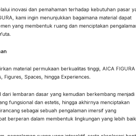
lalui inovasi dan pemahaman terhadap kebutuhan pasar y
IGURA, kami ingin menunjukkan bagaimana material dapat
elemen yang membentuk ruang dan menciptakan pengalama
Yuta.
man
irkan material permukaan berkualitas tinggi, AICA FIGURA
s, Figures, Spaces, hingga Experiences.
l dari lembaran dasar yang kemudian berkembang menjadi
g fungsional dan estetis, hingga akhirnya menciptakan
irancang sebagai sebuah pengalaman imersif yang
pat berperan dalam membentuk lingkungan yang lebih baik
 pengalaman ruang yang interaktif, serta eksplorasi ben