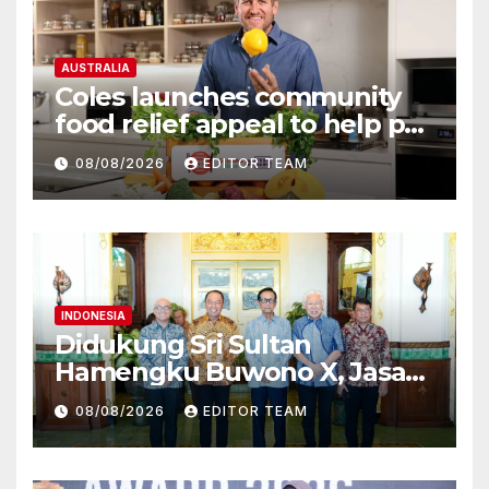
AUSTRALIA
Coles launches community
food relief appeal to help put
more meals on Australian
08/08/2026
EDITOR TEAM
tables
INDONESIA
Didukung Sri Sultan
Hamengku Buwono X, Jasa
Marga Percepat
08/08/2026
EDITOR TEAM
Pengembangan Akses
Bokoharjo Tol Jogja-Solo
untuk Dukung Konektivitas