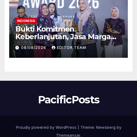
DIY
INDONESIA
Bukti Komitmen
Keberlanjutan, Jasa Marga
Raih Predikat Gold pada 6th
08/08/2026
EDITOR TEAM
TJSL & CSR Award 2026
PacificPosts
Proudly powered by WordPress
|
Theme:
Newsberg
by
Themeansar
.