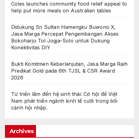
Coles launches community food relief appeal to
help put more meals on Australian tables
Didukung Sri Sultan Hamengku Buwono X,
Jasa Marga Percepat Pengembangan Akses
Bokoharjo Tol Jogja-Solo untuk Dukung
Konektivitas DIY
Bukti Komitmen Keberlanjutan, Jasa Marga Raih
Predikat Gold pada 6th TJSL & CSR Award
2026
Từ triển lãm đến hệ sinh thái: Cơ hội để Việt
Nam phát triển ngành kinh tế cưới trong bối
cảnh hội nhập.
Archives