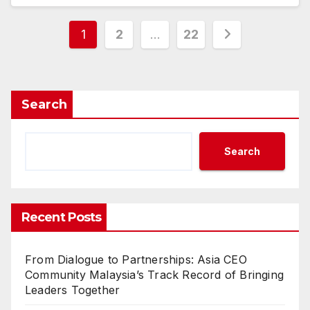
Posts
1
2
…
22
pagination
Search
Search
Recent Posts
From Dialogue to Partnerships: Asia CEO
Community Malaysia’s Track Record of Bringing
Leaders Together