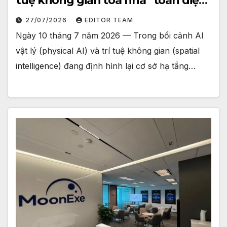
tuệ không gian tòa nhà” toàn diện
tại Trung Quốc
27/07/2026
EDITOR TEAM
Ngày 10 tháng 7 năm 2026 — Trong bối cảnh AI
vật lý (physical AI) và trí tuệ không gian (spatial
intelligence) đang định hình lại cơ sở hạ tầng…