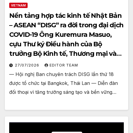
VIETNAM
Nền tảng hợp tác kinh tế Nhật Bản
– ASEAN “DISG” ra đời trong đại dịch
COVID-19 Ông Kuremura Masuo,
cựu Thư ký Điều hành của Bộ
trưởng Bộ Kinh tế, Thương mại và
Công nghiệp, hiện đang giữ chức
27/07/2026
EDITOR TEAM
Chủ tịch
— Hội nghị Ban chuyên trách DISG lần thứ 18
được tổ chức tại Bangkok, Thái Lan — Diễn đàn
đối thoại vì tăng trưởng sáng tạo và bền vững…