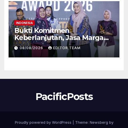
untuk Dukung Konektivitas
DIY
INDONESIA
Bukti Komitmen
Keberlanjutan, Jasa Marga
Raih Predikat Gold pada 6th
08/08/2026
EDITOR TEAM
TJSL & CSR Award 2026
PacificPosts
Proudly powered by WordPress
|
Theme:
Newsberg
by