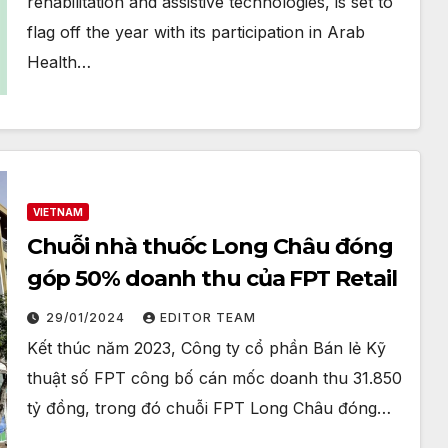
rehabilitation and assistive technologies, is set to
flag off the year with its participation in Arab
Health…
VIETNAM
Chuỗi nhà thuốc Long Châu đóng
góp 50% doanh thu của FPT Retail
29/01/2024
EDITOR TEAM
Kết thúc năm 2023, Công ty cổ phần Bán lẻ Kỹ
thuật số FPT công bố cán mốc doanh thu 31.850
tỷ đồng, trong đó chuỗi FPT Long Châu đóng…