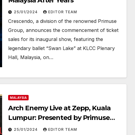
Malaysia After Years
25/01/2024
EDITOR TEAM
Crescendo, a division of the renowned Primuse
Group, announces the commencement of ticket
sales for its inaugural show, featuring the
legendary ballet “Swan Lake” at KLCC Plenary
Hall, Malaysia, on…
MALAYSIA
Arch Enemy Live at Zepp, Kuala
Lumpur: Presented by Primuse
Live, Shiraz Projects, and MyTicket
25/01/2024
EDITOR TEAM