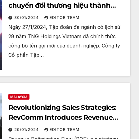
chuyển đổi thương hiệu thành
ROX Group
30/01/2024
EDITOR TEAM
Ngày 27/1/2024, Tập đoàn đa ngành có lịch sử
28 năm TNG Holdings Vietnam đã chính thức
công bố tên gọi mới của doanh nghiệp: Công ty
Cổ phần Tập…
MALAYSIA
Revolutionizing Sales Strategies:
RevComm Introduces Revenue
Optimization Flow (ROF)
29/01/2024
EDITOR TEAM