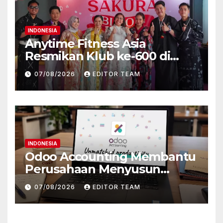
INDONESIA
Anytime Fitness Asia
Resmikan Klub ke-600 di
Asia, Indonesia Rayakan
07/08/2026
EDITOR TEAM
dengan Pembukaan
Anytime Fitness Sakura
Garden City Cipayung
INDONESIA
Odoo Accounting Membantu
Perusahaan Menyusun
Laporan Keuangan Lebih
07/08/2026
EDITOR TEAM
Cepat