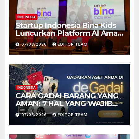
INDONESIA
Startup Indonesia Bina Kids
Luncurkan Platform AI Aman
& Etis untuk Anak, Raih
07/08/2026
EDITOR TEAM
Pendanaan Strategis dari
Hasan VC Singapura
INDONESIA
CARA GADAI BARANG YANG
AMAN: 7 HAL YANG WAJIB
DICEK SEBELUM
07/08/2026
EDITOR TEAM
MENYERAHKAN ASET