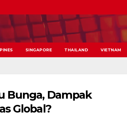
PPINES
SINGAPORE
THAILAND
VIETNAM
ku Bunga, Dampak
as Global?