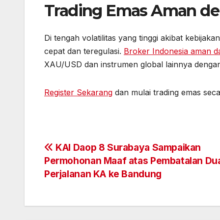
Trading Emas Aman den
Di tengah volatilitas yang tinggi akibat kebij
cepat dan teregulasi.
Broker Indonesia aman da
XAU/USD dan instrumen global lainnya dengan sp
Register Sekarang
dan mulai trading emas sec
Post
KAI Daop 8 Surabaya Sampaikan
Permohonan Maaf atas Pembatalan Du
navigation
Perjalanan KA ke Bandung