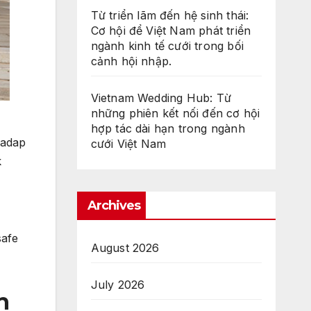
Từ triển lãm đến hệ sinh thái:
Cơ hội để Việt Nam phát triển
ngành kinh tế cưới trong bối
cảnh hội nhập.
Vietnam Wedding Hub: Từ
những phiên kết nối đến cơ hội
hợp tác dài hạn trong ngành
hadap
cưới Việt Nam
k
Archives
safe
August 2026
July 2026
h