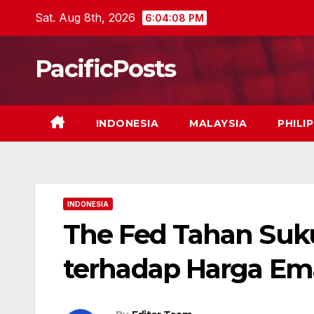
Skip
Sat. Aug 8th, 2026
6:04:09 PM
to
content
PacificPosts
INDONESIA
MALAYSIA
PHILI
INDONESIA
The Fed Tahan Su
terhadap Harga Em