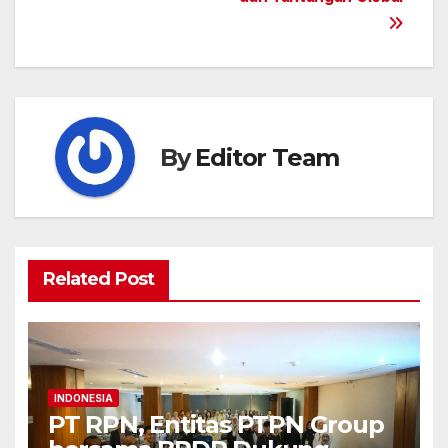
By
Editor Team
Related Post
INDONESIA
PT RPN, Entitas PTPN Group