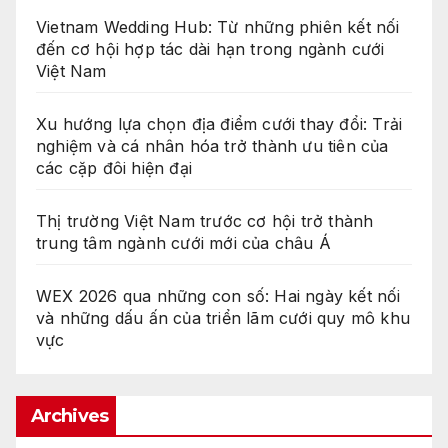
Vietnam Wedding Hub: Từ những phiên kết nối
đến cơ hội hợp tác dài hạn trong ngành cưới
Việt Nam
Xu hướng lựa chọn địa điểm cưới thay đổi: Trải
nghiệm và cá nhân hóa trở thành ưu tiên của
các cặp đôi hiện đại
Thị trường Việt Nam trước cơ hội trở thành
trung tâm ngành cưới mới của châu Á
WEX 2026 qua những con số: Hai ngày kết nối
và những dấu ấn của triển lãm cưới quy mô khu
vực
Archives