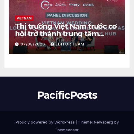
VIETNAM
Thị trường Việt Nam trước cơ
hội trở thành trung tâm
ngành cưới mới của châu Á
07/08/2026
EDITOR TEAM
PacificPosts
Proudly powered by WordPress
|
Theme:
Newsberg
by
Themeansar
.