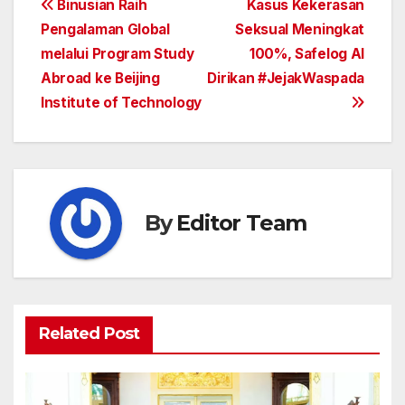
Post
Binusian Raih
Kasus Kekerasan
Pengalaman Global
Seksual Meningkat
navigation
melalui Program Study
100%, Safelog AI
Abroad ke Beijing
Dirikan #JejakWaspada
Institute of Technology
By
Editor Team
Related Post