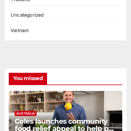
Uncategorized
Vietnam
You missed
AUSTRALIA
Coles launches community
food relief appeal to help put