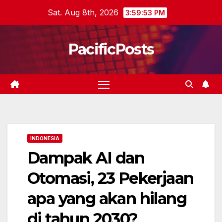
Skip
Sat. Aug 8th, 2026
3:59:54 PM
to
content
PacificPosts
INDONESIA
Dampak AI dan
Otomasi, 23 Pekerjaan
apa yang akan hilang
di tahun 2030?