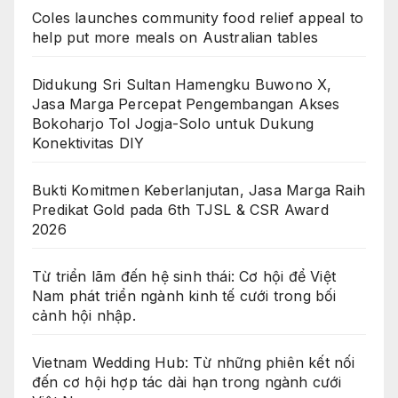
Coles launches community food relief appeal to
help put more meals on Australian tables
Didukung Sri Sultan Hamengku Buwono X,
Jasa Marga Percepat Pengembangan Akses
Bokoharjo Tol Jogja-Solo untuk Dukung
Konektivitas DIY
Bukti Komitmen Keberlanjutan, Jasa Marga Raih
Predikat Gold pada 6th TJSL & CSR Award
2026
Từ triển lãm đến hệ sinh thái: Cơ hội để Việt
Nam phát triển ngành kinh tế cưới trong bối
cảnh hội nhập.
Vietnam Wedding Hub: Từ những phiên kết nối
đến cơ hội hợp tác dài hạn trong ngành cưới