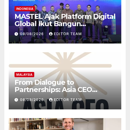
INDONESIA
MASTEL Ajak Platform Digital
Global Ikut Bangun
Infrastruktur Digital Nasional
08/08/2026
EDITOR TEAM
MALAYSIA
From Dialogue to
Partnerships: Asia CEO
Community Malaysia’s Track
08/08/2026
EDITOR TEAM
Record of Bringing Leaders
Together