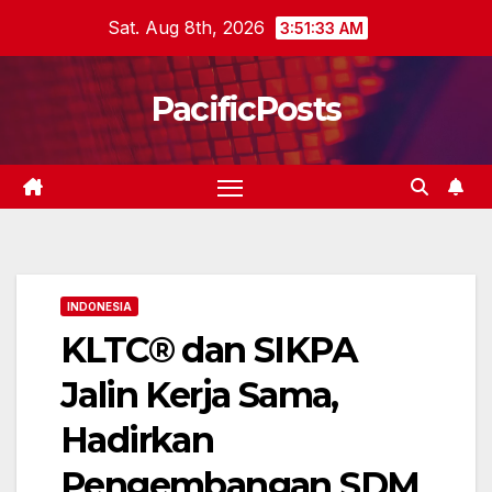
Skip
Sat. Aug 8th, 2026
3:51:34 AM
to
content
PacificPosts
INDONESIA
KLTC® dan SIKPA
Jalin Kerja Sama,
Hadirkan
Pengembangan SDM