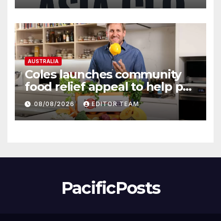
Together
AUSTRALIA
Coles launches community
food relief appeal to help put
more meals on Australian
08/08/2026
EDITOR TEAM
tables
PacificPosts