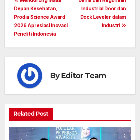
Post
Mendorong Masa
Jenis dan Kegunaan
Depan Kesehatan,
Industrial Door dan
navigation
Prodia Science Award
Dock Leveler dalam
2026 Apresiasi Inovasi
Industri
Peneliti Indonesia
By
Editor Team
Related Post