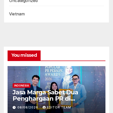
Uncategorized
Vietnam
You missed
INDONESIA
Jasa Marga Sabet Dua
Penghargaan PR di
Indonesia Public Relations
08/08/2026
EDITOR TEAM
Summit 2026