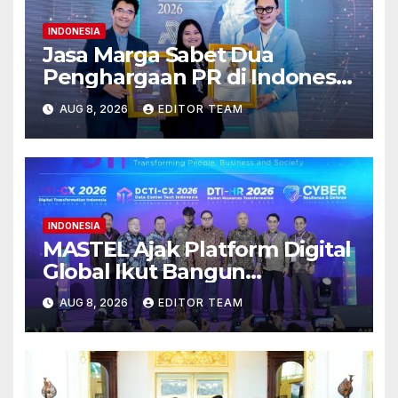
INDONESIA
Jasa Marga Sabet Dua
Penghargaan PR di Indonesia
Public Relations Summit 2026
AUG 8, 2026
EDITOR TEAM
INDONESIA
MASTEL Ajak Platform Digital
Global Ikut Bangun
Infrastruktur Digital Nasional
AUG 8, 2026
EDITOR TEAM