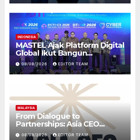
INDONESIA
MASTEL Ajak Platform Digital
Global Ikut Bangun
Infrastruktur Digital Nasional
08/08/2026
EDITOR TEAM
MALAYSIA
From Dialogue to
Partnerships: Asia CEO
Community Malaysia’s Track
08/08/2026
EDITOR TEAM
Record of Bringing Leaders