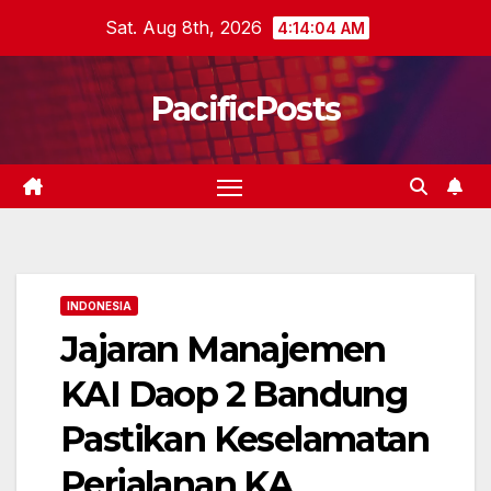
Skip
Sat. Aug 8th, 2026
4:14:05 AM
to
content
PacificPosts
INDONESIA
Jajaran Manajemen
KAI Daop 2 Bandung
Pastikan Keselamatan
Perjalanan KA