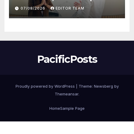
Wujudkan Mobil Impian
07/08/2026
EDITOR TEAM
Bersama BRI Finance Belum?
PacificPosts
Proudly powered by WordPress
|
Theme:
Newsberg
by
Themeansar
.
Home
Sample Page