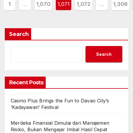
sts
1
…
1,070
1,071
1,072
…
1,306
gination
Search
Search
Recent Posts
Casino Plus Brings the Fun to Davao City’s
‘Kadayawan’ Festival
Merdeka Finansial Dimulai dari Manajemen
Risiko, Bukan Mengejar Imbal Hasil Cepat