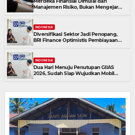
Merdeka Finansial Dimulai dari
Manajemen Risiko, Bukan Mengejar
Imbal Hasil Cepat
INDONESIA
Diversifikasi Sektor Jadi Penopang,
BRI Finance Optimistis Pembiayaan
Alat Berat Berlanjut hingga Akhir 2026
INDONESIA
Dua Hari Menuju Penutupan GIIAS
2026, Sudah Siap Wujudkan Mobil
Impian Bersama BRI Finance Belum?